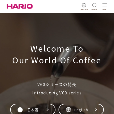
LANGUAGE
SEARCH
MENU
Welcome To
Our World Of Coffee
V60シリーズの特長
Introducing V60 series
日本語
English